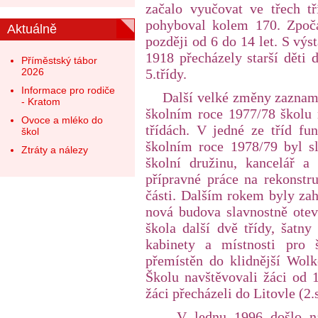
začalo vyučovat ve třech tř
pohyboval kolem 170. Zpoč
Aktuálně
později od 6 do 14 let. S vý
1918 přecházely starší děti 
Příměstský tábor
2026
5.třídy.
Informace pro rodiče
Další velké změny zaznamena
- Kratom
školním roce 1977/78 školu n
Ovoce a mléko do
třídách. V jedné ze tříd fu
škol
školním roce 1978/79 byl s
Ztráty a nálezy
školní družinu, kancelář a
přípravné práce na rekonstr
části. Dalším rokem byly zah
nová budova slavnostně otevř
škola další dvě třídy, šatny
kabinety a místnosti pro 
přemístěn do klidnější Wolk
Školu navštěvovali žáci od 1
žáci přecházeli do Litovle (2.
V lednu 1996 došlo n