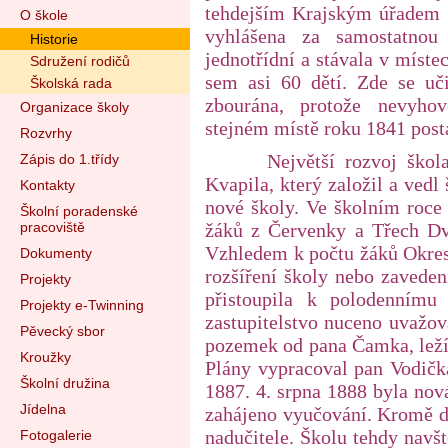
tehdejším Krajským úřadem v
O škole
vyhlášena za samostatnou
Historie
jednotřídní a stávala v míst
Sdružení rodičů
sem asi 60 dětí. Zde se uč
Školská rada
zbourána, protože nevyh
Organizace školy
stejném místě roku 1841 post
Rozvrhy
Největší rozvoj škola 
Zápis do 1.třídy
Kvapila, který založil a vedl
Kontakty
nové školy. Ve školním roce
Školní poradenské
pracoviště
žáků z Červenky a Třech Dvo
Vzhledem k počtu žáků Okresn
Dokumenty
rozšíření školy nebo zavede
Projekty
přistoupila k polodennímu
Projekty e-Twinning
zastupitelstvo nuceno uvažov
Pěvecký sbor
pozemek od pana Čamka, leží
Kroužky
Plány vypracoval pan Vodičk
Školní družina
1887. 4. srpna 1888 byla nová
Jídelna
zahájeno vyučování. Kromě dv
nadučitele. Školu tehdy navš
Fotogalerie