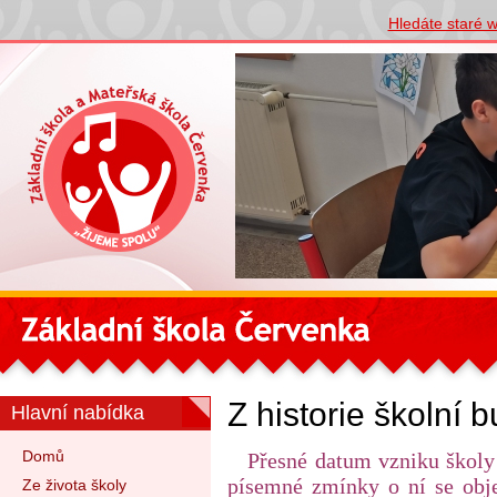
Hledáte staré 
Z historie školní 
Hlavní nabídka
Domů
Přesné datum vzniku školy v 
písemné zmínky o ní se obje
Ze života školy