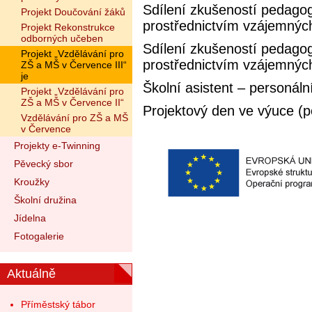
Sdílení zkušeností pedagog
Projekt Doučování žáků
prostřednictvím vzájemnýc
Projekt Rekonstrukce
odborných učeben
Sdílení zkušeností pedagog
Projekt „Vzdělávání pro
prostřednictvím vzájemnýc
ZŠ a MŠ v Července III“
je
Školní asistent – personál
Projekt „Vzdělávání pro
ZŠ a MŠ v Července II“
Projektový den ve výuce (p
Vzdělávání pro ZŠ a MŠ
v Července
Projekty e-Twinning
Pěvecký sbor
Kroužky
Školní družina
Jídelna
Fotogalerie
Aktuálně
Příměstský tábor