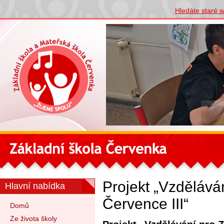
Hledáte staré 
Projekt „Vzdělává
Hlavní nabídka
Července III“
Domů
Ze života školy