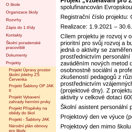
Projekt „Vzdělávání pro Z
O škole
spolufinancován Evropskou
Organizace školy
Registrační číslo projektu
Rozvrhy
Realizace: 1.9.2021 – 30.6
Zápis do 1.třídy
Kontakty
Cílem projektu je rozvoj v o
prioritní pro svůj rozvoj a
Školní poradenské
pracoviště
jedná o aktivity se zaměře
Dokumenty
prostřednictvím personální 
zaváděním nových metod do
Projekty
osobnostně sociální a prof
Projekt Úpravy prostor
školní jídelny ZŠ
zkušeností pedagogů z různ
Červenka
prostřednictvím vzájemných 
Projekt Šablony OP JAK
(projektové dny). Z projekt
II
aktivity v celkové dotaci 60
Projekt Vybavení
zahrady herními prvky
Školní asistent personální
Projekt Příspěvky na
obědy do škol
Projektový den ve výuce (po
Projekt - Šablony JAK
Projektový den mimo školu
Národní plán obnovy
pro školy