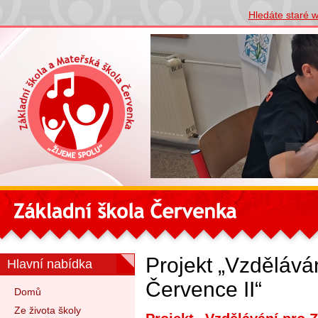
Hledáte staré 
Projekt „Vzdělává
Hlavní nabídka
Července II“
Domů
Ze života školy