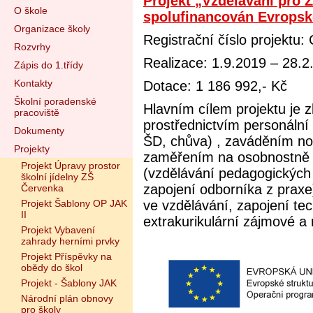
Projekt „Vzdělávání pro Z
O škole
spolufinancován Evropsk
Organizace školy
Registrační číslo projektu
Rozvrhy
Realizace: 1.9.2019 – 28.2
Zápis do 1.třídy
Kontakty
Dotace: 1 186 992,- Kč
Školní poradenské
Hlavním cílem projektu je 
pracoviště
prostřednictvím personální 
Dokumenty
ŠD, chůva) , zaváděním nov
Projekty
zaměřením na osobnostně s
Projekt Úpravy prostor
(vzdělávání pedagogických 
školní jídelny ZŠ
zapojení odborníka z praxe),
Červenka
Projekt Šablony OP JAK
ve vzdělávání, zapojení tec
II
extrakurikulární zájmové a 
Projekt Vybavení
zahrady herními prvky
Projekt Příspěvky na
obědy do škol
Projekt - Šablony JAK
Národní plán obnovy
pro školy